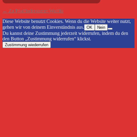
← Zu Pfadfinderstamm Wulfila
Diese Website benutzt Cookies. Wenn du die Website weiter nutzt,
gehen wir von deinem Einverständnis aus.
OK
Nein
Du kannst deine Zustimmung jederzeit widerrufen, indem du den
den Button „Zustimmung widerrufen“ klickst.
Zustimmung wiederrufen