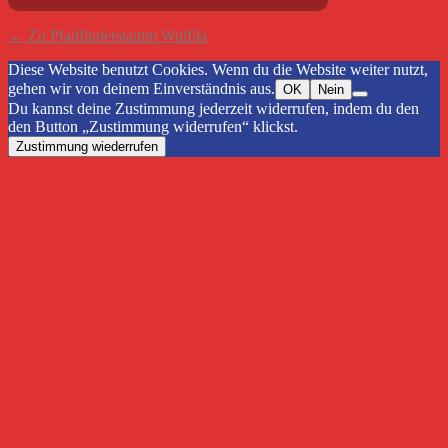
← Zu Pfadfinderstamm Wulfila
Diese Website benutzt Cookies. Wenn du die Website weiter nutzt,
gehen wir von deinem Einverständnis aus.
OK
Nein
Du kannst deine Zustimmung jederzeit widerrufen, indem du den
den Button „Zustimmung widerrufen“ klickst.
Zustimmung wiederrufen